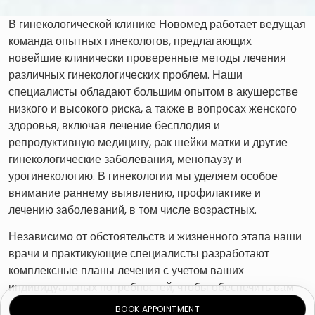
В гинекологической клинике Новомед работает ведущая
команда опытных гинекологов, предлагающих
новейшие клинически проверенные методы лечения
различных гинекологических проблем. Наши
специалисты обладают большим опытом в акушерстве
низкого и высокого риска, а также в вопросах женского
здоровья, включая лечение бесплодия и
репродуктивную медицину, рак шейки матки и другие
гинекологические заболевания, менопаузу и
урогинекологию. В гинекологии мы уделяем особое
внимание раннему выявлению, профилактике и
лечению заболеваний, в том числе возрастных.
Независимо от обстоятельств и жизненного этапа наши
врачи и практикующие специалисты разработают
комплексные планы лечения с учетом ваших
индивидуальных потребностей, чтобы обеспечить вам
оптимальный уход и медицинское обслуживание.
BOOK APPOINTMENT