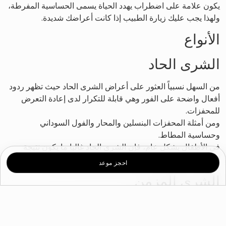
يكون علامة على اضطراب يهدد الحياة يسمى الحساسية المفرطة،
ولهذا يجب عليك زيارة الطبيب إذا كانت أعراضك شديدة.
الأنواع
الشرى الحاد
من السهل نسبياً العثور على أعراض الشرى الحاد حيث تظهر ردود
أفعال واضحة على الفور وهي قابلة للتكرار لدى إعادة التعرض
للمحفزات.
ومن أمثلة المحفزات البنسلين والمحار والفول السوداني
وحساسية المطاط.
في الأطفال بشكل عام، فإن الشرى الحاد غالبا ما يكون نتيجة
المكورات العقدية أو فيروس معدي مثل التهاب الكبد.
احجز موعد
الشرى المزمن
في حالة الشرى المزمن، يمكن أن يكون من الصعب تحديد أسباب
محددة، ولا يزال السبب غير معروف في حوالي 80٪ -90٪ من