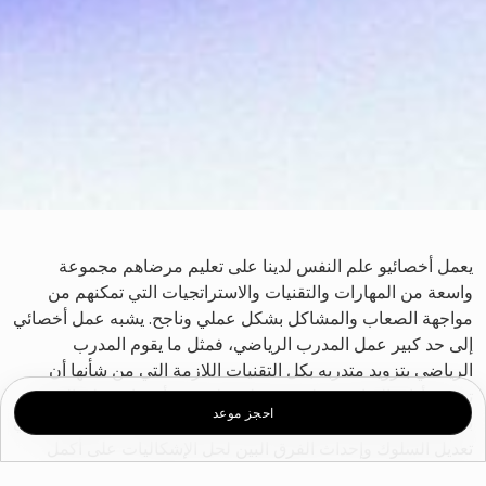
يعمل أخصائيو علم النفس لدينا على تعليم مرضاهم مجموعة
واسعة من المهارات والتقنيات والاستراتجيات التي تمكنهم من
مواجهة الصعاب والمشاكل بشكل عملي وناجح. يشبه عمل أخصائي
إلى حد كبير عمل المدرب الرياضي، فمثل ما يقوم المدرب
الرياضي بتزويد متدربه بكل التقنيات اللازمة التي من شأنها أن
تحسن أدائه الرياضي على نحو ملحوظ، يقوم أخصائي علم النفس
احجز موعد
بتزويد مرضاه بكافة المهارات والتقنيات التي تلعب دوراً أساسياً في
تعديل السلوك وإحداث الفرق البين لحل الإشكاليات على أكمل
وجه.