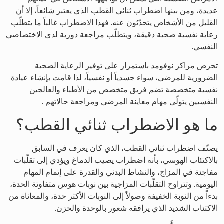
عديدة، ومن بينها اضطراب ثنائي القطب الذي يعتبر شائعاً، إلا أن
القليل من الأشخاص يتحدّثون عنه. فهذا الاضطراب غالباً ما يتطلّب
رعاية نفسية صحية دقيقة، ويتطلّب مراجعة دورية لدى الاختصاصي
النفسي.
تحرص مراكز نوفومد باستمرار على توفير الرعاية الصحية
الضرورية للمرضى، سواء جسدياً أو نفسياً، لذا قامت بإنشاء عيادة
نفسية متخصصة تضم فريق متخصص من الأطباء والعالجين
النفسيين يتولّى مهام معاينة المرضى ومراجعة حالاتهم .
ما هو الاضطراب ثنائي القطب؟
يصنّف اضطراب ثنائي القطب، الذي كان يعرف في السابق
بالاكتئاب الهوسي، بأنه اضطراب يصيب الدماغ ويؤدي إلى تقلّبات
مفاجئة في المزاج، والنشاط البدني والقدرة على إتمام المهام
اليومية. وتتراوح التقلّبات المزاجية بين نوبات هوس متفاوتة الحدة،
بدءاً من النوبة الخفيفة وصولاً إلى النوبات الأكثر حدة، والمعاناة من
الاكتئاب الشديد الذي يرافقه شعور بالوحدة والحزن.