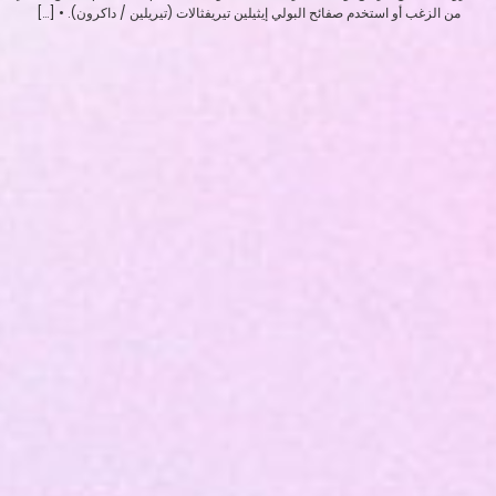
من الزغب أو استخدم صفائح البولي إيثيلين تيريفثالات (تيريلين / داكرون). • […]