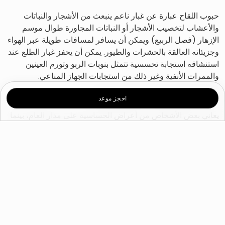
حبوب اللقاح عبارة عن غبار ناعم ينبعث من الأشجار والنباتات
والأعشاب لتخصيب الأشجار أو النباتات المجاورة طوال موسم
الإزهار (فصل الربيع) ويمكن أن يسافر لمسافات طويلة عبر الهواء
وجزيئاته العالقة بالحشرات والطيور. يمكن أن يحفز غبار الطلع عند
استنشاقه استجابة تحسسية تتمثل بنوبات الربو وتورم العينين
والممرات الأنفية وغير ذلك من استجابات الجهاز المناعي.
ما هي أعراض حساسية حبوب اللقاح؟
احجز موعد
يعاني بعض الأشخاص من أعراض الحساسية على مدار العام، بينما
يعاني الآخرون منها فقط في مواسم معينة من العام، اعتمادًا على
نوع الحساسية لديهم.
تختلف أعراض الحساسية من شخص لآخر حسب استجابة الجهاز
المناعي وهي تشمل ما يلي:
إحتقان الأنف
سيلان الأنف
التنقيط الأنفي الخلفي