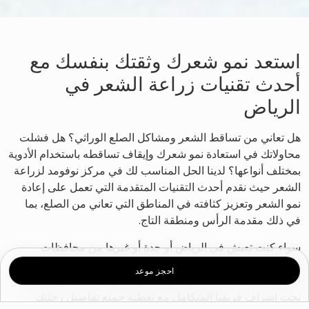
استعد نمو شعرك وثقتك بنفسك مع
أحدث تقنيات زراعة الشعر في
الرياض
هل تعاني من تساقط الشعر ومشاكل الصلع الوراثي؟ هل فشلت
محاولاتك في استعادة نمو شعرك وإيقاف تساقطه باستخدام الأدوية
بمختلف أنواعها؟ لدينا الحل المناسب لك في مركز نوفومد لزراعة
الشعر حيث نقدم أحدث التقنيات المتقدمة التي تعمل على إعادة
نمو الشعر وتعزيز كثافته في المناطق التي تعاني من الصلع، بما
في ذلك مقدمة الرأس ومنطقة التاج.
سواء كنت تعيش في الرياض أو جدة أو غيرها من محافظات
المملكة العربية السعودية فإننا ندعوك لتجربة مميزة للسياحة
احجز موعد
العلاجية في د.بي ستحصل خلالها على أفضل خدمات زراعة الشعر
تحت إشراف فريقنا المتكامل مع تغطية جميع تفاصيل رحلتك