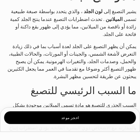
يشير التصبغ إلى
لون الجلد
، والذي يتحدد بواسطة صبغة طبيعية
تسمى
الميلانين
. تحدث اضطرابات التصبغ عندما ينتج الجلد كمية
زائدة أو ناقصة من الميلانين، مما يؤدي إلى ظهور بقع داكنة أو
فاتحة على الجلد.
يمكن أن يظهر التصبغ على الجلد لعدة أسباب بما في ذلك زيادة
التعرض لأشعة الشمس، والجينات أو المورثات، والحالات الطبية،
والحمل، وصدمات الجلد، والتغيرات الهرمونية. يمكن أن يصبح
ظهور التصبغ أكثر وضوحًا مع تقدمنا في العمر مما يجعل الكثيرين
يبحثون عن طريقة لتحسين مظهر البشرة.
ما السبب الرئيسي للتصبغ
السبب الجذري للتصبغ هو مادة تسمى الميلانين موجودة بشكل
طبيعي في أجسامنا وهي مسؤولة عن لون بشرتنا وشعرنا وعينينا.
احجز موعد
لدى الأشخاص ذوي البشرة الداكنة نسبة ميلانين أكبر بشكل طبيعي
بالمقارنة مع الأشخاص ذوي البشرة الفاتحة. يؤدي اضطراب إنتاج
الميلانين إلى تصبغ الجلد.