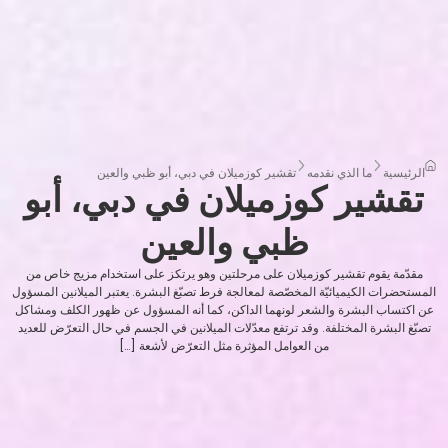
الرئيسية
ما الذي نقدمه
تقشير كوزميلان في دبي، أبو ظبي والعين
تقشير كوزميلان في دبي، أبو
ظبي والعين
مقدّمة يقوم تقشير كوزميلان على مرحلتين وهو يرتكز على استخدام مزيج خاص من
المستحضرات الكيميائيّة المخصّصة لمعالجة فرط تصبّغ البشرة. يعتبر الميلانين المسؤول
عن اكتساب البشرة والشعر لونهما الداكن، كما أنه المسؤول عن ظهور الكلف ومشاكل
تصبّغ البشرة المختلفة. وقد ترتفع معدّلات الميلانين في الجسم في حال التعرّض للعديد
من العوامل المؤثرة مثل التعرّض لأشعة […]