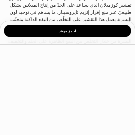
تقشير كوزميلان الذي يساعد على الحدّ من إنتاج الميلانين بشكل
طبيعيّ عبر منع إفراز إنزيم تايروسيناز، ما يساهم في توحيد لون
البشرة. يعمل هذا التقشير على التخلّص من البقع الداكنة وتجنّب
ظهورها من جديد، تزامناً ومنع فرط تصبّغ البشرة لضمان النتائج
احجز موعد
لأطول فترة ممكنة. كما يساعد هذا العلاج المثبت علمياً على تجدّد
البشرة من خلال التخلّص من البقع الظاهرة على الجلد والتخفيف
من التصبّغات الجلدية.
ما هي فوائد تقشير كوزميلان؟
· علاج آمن ومناسب لمختلف أنوع البشرة
· معالجة فرط التصبّغ والبقع الداكنة
· علاج فعّال للكلف
· أعراض جانبية بسيطة جداً
· تحقيق التوازن في الإفرازات الدهنية للبشرة
· نتائج سريعة