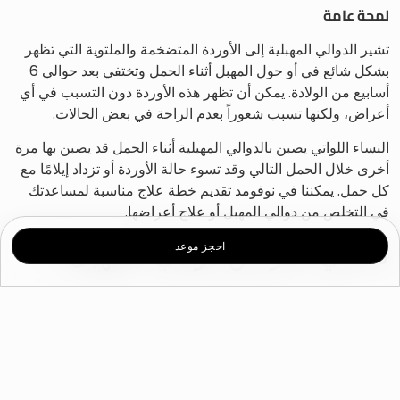
لمحة عامة
تشير الدوالي المهبلية إلى الأوردة المتضخمة والملتوية التي تظهر
بشكل شائع في أو حول المهبل أثناء الحمل وتختفي بعد حوالي 6
أسابيع من الولادة. يمكن أن تظهر هذه الأوردة دون التسبب في أي
أعراض، ولكنها تسبب شعوراً بعدم الراحة في بعض الحالات.
النساء اللواتي يصبن بالدوالي المهبلية أثناء الحمل قد يصبن بها مرة
أخرى خلال الحمل التالي وقد تسوء حالة الأوردة أو تزداد إيلامًا مع
كل حمل. يمكننا في نوفومد تقديم خطة علاج مناسبة لمساعدتك
في التخلص من دوالي المهبل أو علاج أعراضها.
ما هي أعراض دوالي المهبل؟
احجز موعد
لا تصاحب دوالي المهبل عادةً أي أعراض عدا عن انتفاح الأوردة،
ولكن يمكن أن تسبب هذه الأوردة لدى بعض النساء شعورًا بالضغط
أو عدم الراحة أو الامتلاء أو الألم في منطقة الفرج. يمكن أن تصبح
المنطقة أكثر إيلامًا بعد الجماع أو ممارسة الرياضة أو الوقوف
لفترة طويلة. يمكن أيضًا أن يتأثر العجان (المنطقة الواقعة بين