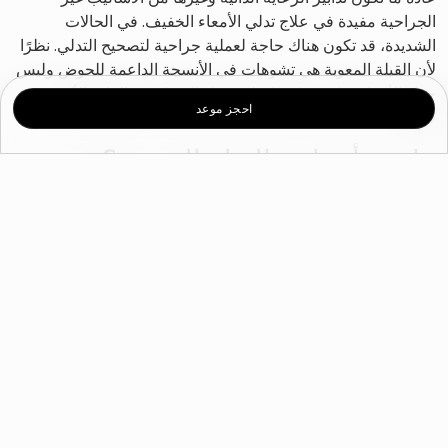
الجراحية مفيدة في علاج تدلي الأمعاء الخفيف. في الحالات
الشديدة، قد تكون هناك حاجة لعملية جراحية لتصحيح التدلي. نظرًا
لأن القيلة المعوية هي تشوهات في الأنسجة الداعمة للحوض وليس
جدار الأمعاء، فإن جراحة إصلاح جدار المهبل هي العلاج الأكثر
احجز موعد
فعالية.
ما هي أعراض القيلة المعوية؟
قد لا تسبب القيلة المعوية أعراضًا حتى تكبر بما يكفي لتلرز في
القناة المهبلية. إذا كنت تعاني من هبوط كبير، فقد تواجه إحساسًا
بالامتلاء أو الألم أو الضغط في منطقة الحوض، بالإضافة إلى الجماع
المؤلم وسلس البول. قد تعاني أيضًا من آلام في أسفل الظهر تزول
عند الاستلقاء.
ما هي أسباب قيلة معوية؟
السبب الرئيسي لتدلي أعضاء الحوض هو زيادة الضغط على قاع
الحوض. يمكن أن يحدث تدلي الأمعاء الدقيقة أو يتفاقم بسبب
الظروف والأنشطة التالية: