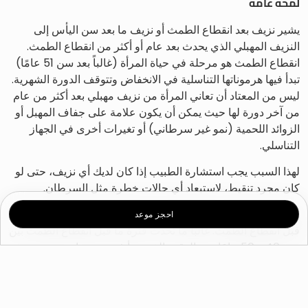
لمحة عامة
يشير نزيف بعد انقطاع الطمث أو نزيف ما بعد سن اليأس إلى
النزيف المهبلي الذي يحدث بعد عام أو أكثر من انقطاع الطمث.
انقطاع الطمث هو مرحلة في حياة المرأة (غالباً بعد سن 51 عامًا)
تبدأ فيها هرموناتها التناسلية في الانخفاض وتتوقف الدورة الشهرية.
ليس من المعتاد أن تعاني المرأة من نزيف مهبلي بعد أكثر من عام
من آخر دورة لها حيث يمكن أن يكون علامة على جفاف المهبل أو
الزوائد اللحمية (نمو غير سرطاني) أو تغيرات أخرى في الجهاز
التناسلي.
لهذا السبب يجب استشارة الطبيب إذا كان لديك أي نزيف، حتى لو
كان مجرد تنقيط، لاستبعاد أي حالات خطرة مثل السرطان.
يمكن أن يؤثر النزيف المهبلي على أي امرأة، خاصة أثناء فترة ما
احجز موعد
قبل انقطاع الطمث. غالبًا ما تحدث فترة ما قبل انقطاع الطمث بين
سن 40 و 50 عامًا وهو الوقت الذي تبدأ فيه مستويات هرمون
المرأة وأنماط الحيض في التغير. تعاني حوالي 10% من النساء فوق
سن 55 من نزيف بعد انقطاع الطمث.