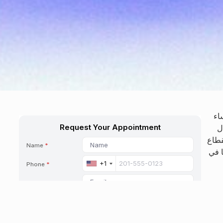
اء
ل
قطاع
ا في