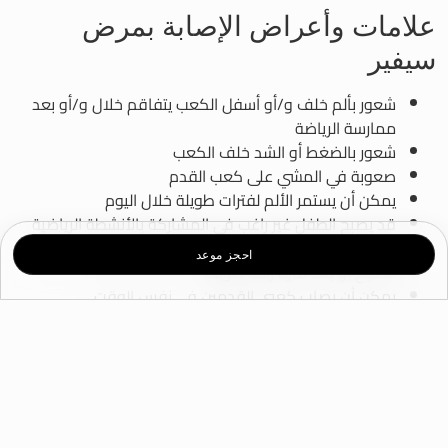
علامات وأعراض الإصابة بمرض
سيفير
شعور بألم خلف و/أو أسفل الكعب يتفاقم خلال و/أو بعد
ممارسة الرياضة
شعور بالضغط أو الشد خلف الكعب
صعوبة في المشي على كعب القدم
يمكن أن يستمر الألم لفترات طويلة خلال اليوم
قد يصبح الطفل غير راغب في المشاركة بالأنشطة الرياضية
أحياناً يظهر الألم عندما يخطو الطفل خطواته الأولى في
احجز موعد
الصباح أو بعد فترة راحة طويلة
يمكن أن يصاب كعبي القدمين في نفس الوقت
ما هو سبب الإصابة بمرض سيفير؟
ينفصل عظم الكعب خلال الفترة بين سن السادسة والسادسة
عشر إلى قسمين يفصل بينهما صفيحة نمو غضروفية رخوة
(المركز الثانوي للتعظم). يقع هذا النسيج في الجزء الخلفي من