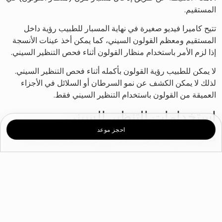
المستقيم.
تتيح كاميرا فيديو صغيرة في نهاية المسبار للطبيب رؤية داخل
المستقيم ومعظم القولون السيني، كما يمكن أخذ عينات الأنسجة
إذا لزم الأمر باستخدام منظار القولون أثناء فحص التنظير السيني.
لا يمكن للطبيب رؤية القولون بأكمله أثناء فحص التنظير السيني.
لذلك لا يمكن الكشف عن نمو السرطان أو السلائل في الأجزاء
العميقة من القولون باستخدام التنظير السيني فقط.
استخدامات التنظير السيني
احجز موعد
قد يوصي الطبيب بإجراء اختبار التنظير السيني للأسباب التالية:
الكشف عن أي علامات وأعراض تشير إلى وجود أمراض معوية.
يمكن أن يساعد اختبار التنظير السيني الطبيب في اكتشاف
الأسباب المحتملة لألم البطن ونزيف المستقيم والتغيرات في
عادات الأمعاء والإسهال المزمن والمشاكل المعوية الأخرى.
الكشف عن سرطان القولون. إذا كان عمرك 50 عامًا أو أكثر، وهو
سن تكون فيه معرضا لخطر معتدل للإصابة بسرطان القولون ،