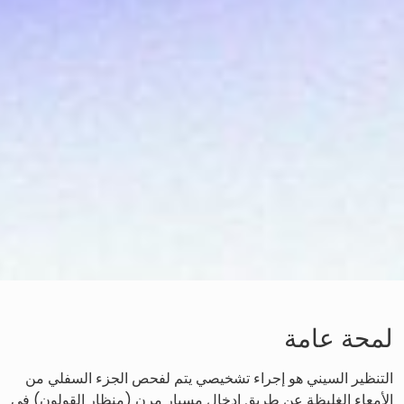
لمحة عامة
التنظير السيني هو إجراء تشخيصي يتم لفحص الجزء السفلي من
الأمعاء الغليظة عن طريق إدخال مسبار مرن (منظار القولون) في