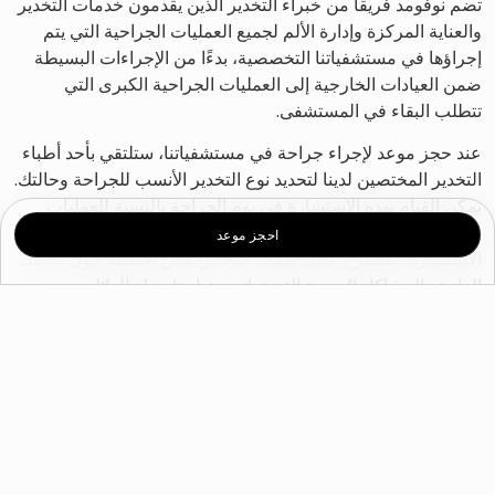
تضم نوفومد فريقاً من خبراء التخدير الذين يقدمون خدمات التخدير
والعناية المركزة وإدارة الألم لجميع العمليات الجراحية التي يتم
إجراؤها في مستشفياتنا التخصصية، بدءًا من الإجراءات البسيطة
ضمن العيادات الخارجية إلى العمليات الجراحية الكبرى التي
تتطلب البقاء في المستشفى.
عند حجز موعد لإجراء جراحة في مستشفياتنا، ستلتقي بأحد أطباء
التخدير المختصين لدينا لتحديد نوع التخدير الأنسب للجراحة وحالتك.
يمكن القيام بهذه الاستشارة في يوم الجراحة بالنسبة للعمليات
البسيطة أو قبل أيام أو أسابيع للجراحات الأكثر تعقيدًا. أثناء
احجز موعد
الاستشارة، سيطرح عليك طبيب التخدير بعض الأسئلة حول صحتك
العامة والمشاكل الصحية التي تعاني منها وتاريخك العائلي مع
التخدير وحالات الحساسية لديك والأدوية والمكملات التي تتناولها
حاليًا.