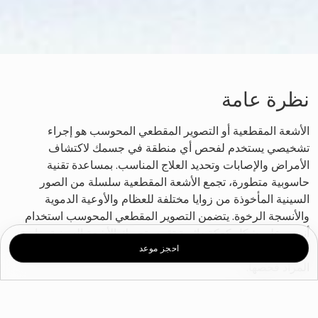
نظرة عامة
الأشعة المقطعية أو التصوير المقطعي المحوسب هو إجراء
تشخيصي يستخدم لفحص أي منطقة في جسمك لاكتشاف
الأمراض والإصابات وتحديد العلاج المناسب. بمساعدة تقنية
حاسوبية متطورة، تجمع الأشعة المقطعية سلسلة من الصور
السينية المأخوذة من زوايا مختلفة للعظام والأوعية الدموية
والأنسجة الرخوة. يتضمن التصوير المقطعي المحوسب استخدام
أنبوب على شكل كعكة دائرية تقوم بتحريك الأشعة السينية بزاوية
احجز موعد
360 درجة من حولك لتوفير منظور ثلاثي الأبعاد شامل للمنطقة
المراد فحصها.
أسباب التصوير بالأشعة المقطعية؟