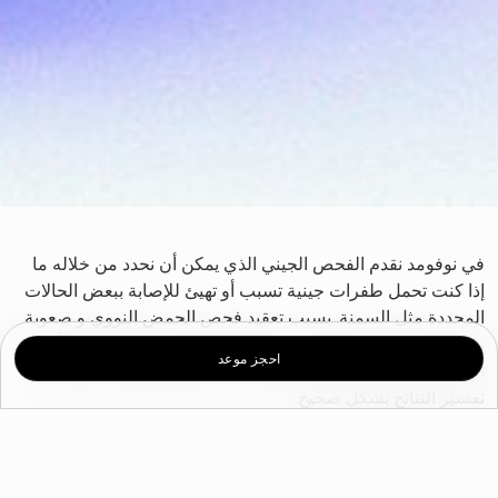
في نوفومد نقدم الفحص الجيني الذي يمكن أن نحدد من خلاله ما
إذا كنت تحمل طفرات جينية تسبب أو تهيئ للإصابة ببعض الحالات
المحددة مثل السمنة. بسبب تعقيد فحص الحمض النووي و صعوبة
تحليل نتائجه الحيوية يتوجب على المرضى استشارة الطبيب أو
احجز موعد
أخصائي التغذية قبل اتخاذ القرار بإجراء الفحص وضمان إمكانية
تفسير النتائج بشكل صحيح.
وقد أدت التطورات في الاكتشافات والتقنيات الوراثية مجتمعةً إلى
تحسين فهمنا للأساس البيولوجي للسمنة. ومن هذا المنطلق، يوصى
بإجراء الفحص الوراثي للمرضى الذين يعانون من أشكال البدانة