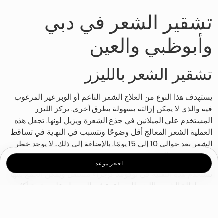
تشقير الشعر في دبي
وأبوظبي والعين
تشقير الشعر بالليزر
يستهدف هذا النوع من العلاج الشعر الناعم أو الوبر غير المرغوب
فيه والذي لا يمكن إزالته بسهولة بطرق أخرى. يركز الليزر
المستخدم على الميلانين في جذع الشعرة ويزيل لونها. تجعل هذه
العملية الشعر المعالج أقل وضوحًا وتتسبب في النهاية في تساقط
الشعر بعد حوالي 10 إلى 15 يومًا. بالإضافة إلى ذلك، لا يوجد خطر
من تحفيز نمو الشعر.
احجز موعد
نستخدم هذه التقنية في نوفومد كإجراء مستقل ويمكن الجمع بينها
وبين إزالة الشعر بالليزر للمساعدة في الحصول على بشرة أكثر
نعومة.
إذا كنت تفكر في هذا العلاج، فمن الحكمة أن تضع في اعتبارك أنه لا