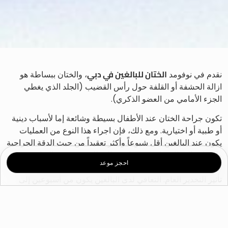
الختان للبالغين في دبي
نقدم في نوفومد
، والختان ببساطة هو
ازالة الحشفة أو القلفة حول رأس القضيب (الجلد الذي يغطي
الجزء الأمامي من العضو الذكري).
تكون جراحة الختان عند الأطفال بسيطة وشائعة إما لأسباب دينية
أو طبية أو اختيارية. ومع ذلك، فإن اجراء هذا النوع من العمليات
يكون عند البالغين أقل شيوعاً وأكثر تعقيداً من حيث الدقة الجراحية
والمهارة المطلوبة لتحقيق نتائج مثالية للمريض. مدة التعافي تختلف
احجز موعد
أيضاً. يستغرق الأمر عند البالغين حوالي ساعة ونقوم بذلك تحت
تأثير التخدير العام. التعافي لدى البالغين يكون من أسبوعين إلى
ثلاثة أسابيع.
لماذا قد يقوم البالغين بالختان؟