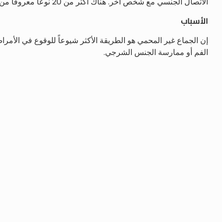
الاتصال الجنسي مع شخص آخر. هناك أكثر من 20 نوعاً معروفاً من الأمراض المنقولة جنسياً ولحسن الحظ يمكن علاج معظمها.
الأسباب
إن الجماع غير المحمي هو الطريقة الأكثر شيوعاً للوقوع في الأم
الفم أو ممارسة الجنس الشرجي.
الأعراض
ليس بالضرورة أن تظهر أعراض خاصة لهذه الأمراض ولكن قد تظهر 
• ألم حول الحوض
• حرق أو حكة في القضيب
• إفرازات غير معتادة من القضيب
• قروح أو ندوب أو بثور على القضيب أو فتحة الشرج أو الفم
• حرق وألم مع البول أو مع حركات الأمعاء
• الحاجة الملحة والمستمرة للتبول
التشخيص
ويتم التشخيص من خلال الجمع بين الفحص السريري واختبار المختبر
والتأكد من المشكلة. هذه الاختبارات يمكن أن تظهر الالتهابات الب