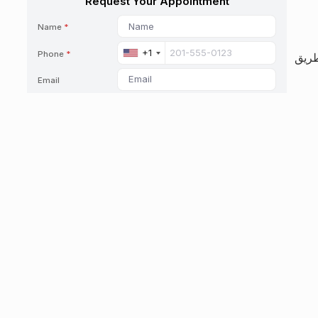
طريق
ر
شكلة