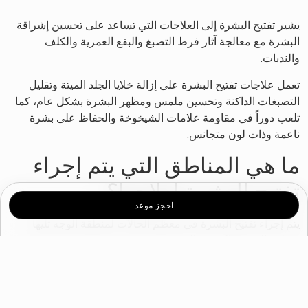
يشير تفتيح البشرة إلى العلاجات التي تساعد على تحسين إشراقة
البشرة مع معالجة آثار فرط التصبغ والبقع العمرية والكلف
والندبات.
تعمل علاجات تفتيح البشرة على إزالة خلايا الجلد الميتة وتقليل
التصبغات الداكنة وتحسين ملمس ومظهر البشرة بشكل عام، كما
تلعب دوراً في مقاومة علامات الشيخوخة والحفاظ على بشرة
ناعمة وذات لون متجانس.
ما هي المناطق التي يتم إجراء
تفتيح البشرة لعلاجها؟
احجز موعد
يتم إجراء تفتيح البشرة في معظم الحالات لمنطقة الوجه تليها
منطقة الرقبة والصدر واليدين
ما هي أشهر علاجات تفتيح
البشرة؟