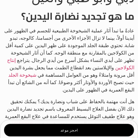
ما هو تجديد نضارة اليدين؟
عادةً ما تبدأ آثار عملية الشيخوخة الطبيعية للجسم في الظهور على
أيدينا أولاً، بينما لا تزال الأجزاء الأخرى من أجسامنا، كالوجه، تبدو
شابة. تحتوي طبقة الجلد الموجودة على ظهر اليدين على كمية أقل
من الكولاجين بالمقارنة مع منطقة الوجه. كما أن آثار الشيخوخة
تظهر على أيدي النساء بشكل أسرع من أيدي الرجال. يتراجع
إنتاج
الكولاجين
والإيلاستين بعد انقطاع الطمث مما يجعل بشرة اليدين
أقل مرونة وامتلاءً وهو من العوامل المساهمة في
شيخوخة الجلد
حيث تصبح الأوردة والأوتار أكثر وضوحًا. كما أنه من الشائع أن تبدأ
البقع العمرية في الظهور على اليدين.
هل أنت مهتمة بالحفاظ على شباب ونضارة يديك؟ يمكنك تحقيق
ذلك الآن بفضل العلاج البسيط المعروف باسم تجديد نضارة اليدين
وهو علاج طفيف التوغل يستخدم للمساعدة في علاج البقع العمرية
و
التجاعيد
وجفاف بشرة اليدين. نستخدم في نوفومد
HYAcorp
احجز موعد
وهو
حشوات فيلر معتمدة
من إدارة الغذاء والدواء الأمريكية يساعد