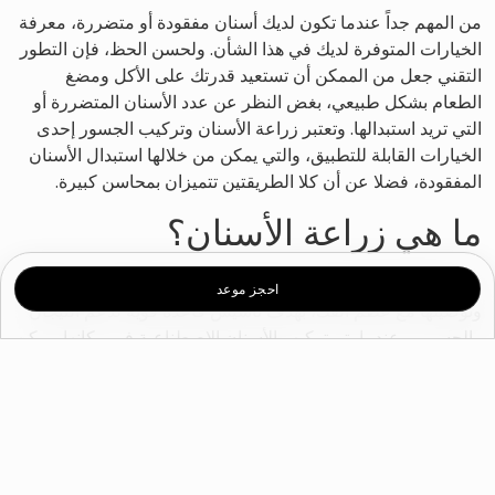
من المهم جداً عندما تكون لديك أسنان مفقودة أو متضررة، معرفة
الخيارات المتوفرة لديك في هذا الشأن. ولحسن الحظ، فإن التطور
التقني جعل من الممكن أن تستعيد قدرتك على الأكل ومضغ
الطعام بشكل طبيعي، بغض النظر عن عدد الأسنان المتضررة أو
التي تريد استبدالها. وتعتبر زراعة الأسنان وتركيب الجسور إحدى
الخيارات القابلة للتطبيق، والتي يمكن من خلالها استبدال الأسنان
المفقودة، فضلا عن أن كلا الطريقتين تتميزان بمحاسن كبيرة.
ما هي زراعة الأسنان؟
زراعة الأسنان هي عبارة عن أسنان وجذور اصطناعية يتم تركيبها
احجز موعد
وتوصيلها مع عظم الفك، بهدف تأسيس قاعدة قوية لدعم التيجان
والجسور، وعندما يتم تركيب الأسنان الاصطناعية في مكانها، يمكن
لطبيب الأسنان وضع التاج الذي يعطي شعوراً بأن الأسنان حقيقية.
متى تكون زراعة الأسنان
ضرورية؟