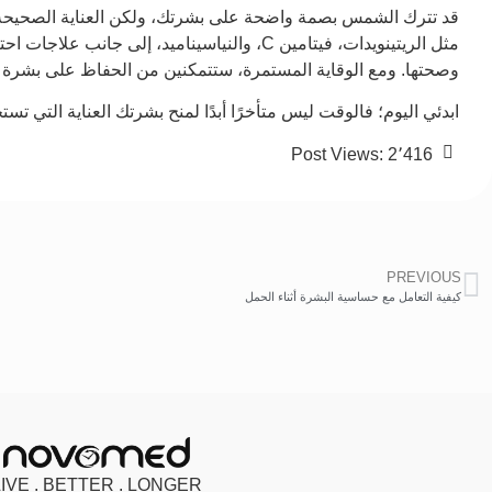
قد تترك الشمس بصمة واضحة على بشرتك، ولكن العناية الصحيحة يم
مثل الريتينويدات، فيتامين C، والنياسيناميد، إل
وصحتها. ومع الوقاية المستمرة، ستتمكنين من الحفاظ على بشرة أك
ابدئي اليوم؛ فالوقت ليس متأخرًا أبدًا لمنح بشرتك العناية التي تستح
Post Views:
2٬416
PREVIOUS
كيفية التعامل مع حساسية البشرة أثناء الحمل
LIVE . BETTER . LONGER