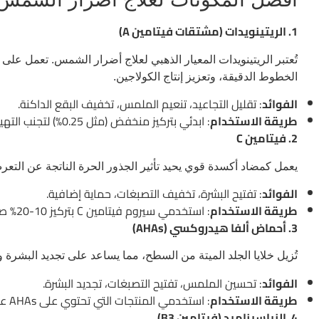
1. الريتينويدات (مشتقات فيتامين A)
تُعتبر الريتينويدات المعيار الذهبي لعلاج أضرار الشمس. تعمل على ز
الخطوط الدقيقة، وتعزيز إنتاج الكولاجين.
الفوائد
: تقليل التجاعيد، تنعيم الملمس، تخفيف البقع الداكنة.
طريقة الاستخدام
: ابدئي بتركيز منخفض (مثل 0.25%) لتجنب التهيج، واستخدميه ليلاً مع ضرورة وضع واقٍ شمسي خلال النهار.
2. فيتامين C
يعمل كمضاد أكسدة قوي يحيد تأثير الجذور الحرة الناتجة عن التع
الفوائد
: تفتيح البشرة، تخفيف التصبغات، حماية إضافية.
طريقة الاستخدام
: استخدمي سيروم فيتامين C بتركيز 10-20% صباحًا قبل واقي الشمس.
3. أحماض ألفا هيدروكسي (AHAs)
تُزيل خلايا الجلد الميتة من السطح، مما يساعد على تجديد البشرة 
الفوائد
: تحسين الملمس، تفتيح التصبغات، تجديد البشرة.
طريقة الاستخدام
: استخدمي المنتجات التي تحتوي على AHAs عدة مرات أسبوعيًا، وزيدي التكرار تدريجيًا وفقًا لتحمل البشرة.
4. النياسيناميد (فيتامين B3)