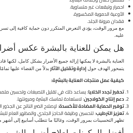
احمرار وتبقعات غير متساوية.
الأوعية الدموية المكسورة.
فقدان مرونة الجلد.
مع مرور الوقت، يؤدي التعرض المتكرر دون حماية كافية إلى تسريع
عليه.
هل يمكن للعناية بالبشرة عكس أضر
العناية بالبشرة لا يمكنها إزالة جميع الأضرار بشكل كامل، لكنه
إدارة وتقليل الآثار
يتمحور الهدف حول
بدلاً من القضاء عليها تمامًا.
كيفية عمل منتجات العناية بالبشرة:
تحفيز تجدد الخلايا
: يساعد ذلك في تقليل التصبغات وتحسين ملمس
دعم إنتاج الكولاجين
: لاستعادة تماسك البشرة ومرونتها.
توفير الحماية المضادة للأكسدة
: لإصلاح الضرر الناتج عن الجذور ال
تعزيز الترطيب
: لتحسين وظيفة الحاجز الجلدي والمظهر العام للبشر
تظهر التحسينات بمرور الوقت، وغالبًا ما تتطلب أسابيع إلى أشهر من
أفضل المكونات لعلاج أضرار الشمس