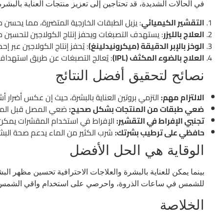
في الحالات الشديدة، قد تحتاجين إلى تعزيز منتجات العناية بالبشرة
التقشير الكيميائي
: يزيل الطبقات الخارجية المتضررة، مما يحسن 
العلاج بالليزر
: يستهدف التصبغات ويحفز إنتاج الكولاجين لتحسين م
الوخز بالإبر الدقيقة (ميكرونيدلينغ)
: يُحفز إنتاج الكولاجين عبر إ
العلاج بالضوء المكثف (IPL)
: يُعالج التصبغات عن طريق استهداف ا
نصائح لتحقيق أفضل النتائج
الالتزام مهم:
التزمي بروتين العناية بالبشرة، حيث إن عكس أضرار 
ضعي طبقات من المنتجات بشكل صحيح:
ضعي المصل قبل المرطب
تجنبي الإفراط في التقشير:
الإفراط في استخدام المقشرات يمكن أ
حافظي على ترطيب بشرتك:
شرب الكثير من الماء يدعم صحة البش
الوقاية هي الحل الأفضل
بينما يمكن للعناية بالبشرة والعلاجات الاحترافية تحسين مظهر الب
للشمس في ساعات الذروة، واحرصي على استخدام واقي الشمس، و
الخلاصة