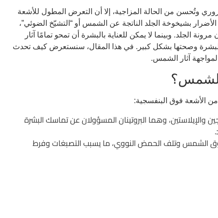
سيف ذو حدين فعلى الرغم أنها تمنحنا فيتامين D الضروري وتُحسن من الحالة المزاجية، إلا أن التعرض المطول للأشعة
لأضرار بشيخوخة الجلد الناتجة عن الشمس أو “التشيّخ الضوئي”،
ة الجلد. وبينما لا يمكن للعناية بالبشرة أن تمحو تمامًا آثار
لبشرة وصحتها بشكل كبير. في هذا المقال، سنستعرض كيف تحدث
لمواجهة آثار الشمس.
الشمس؟
من الأشعة فوق البنفسجية:
ين والإيلاستين، وهما البروتينان المسؤولان عن تماسك البشرة
.
ى حروق الشمس وتلف الحمض النووي، ما يسبب التصبغات وفرط