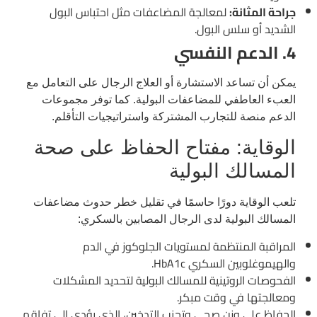
جراحة المثانة:
لمعالجة المضاعفات مثل احتباس البول
الشديد أو سلس البول.
4. الدعم النفسي
يمكن أن تساعد الاستشارة أو العلاج الرجال على التعامل مع
العبء العاطفي للمضاعفات البولية. كما توفر مجموعات
الدعم منصة للتجارب المشتركة واستراتيجيات التأقلم.
الوقاية: مفتاح الحفاظ على صحة
المسالك البولية
تلعب الوقاية دورًا حاسمًا في تقليل خطر حدوث مضاعفات
المسالك البولية لدى الرجال المصابين بالسكري:
المراقبة المنتظمة لمستويات الجلوكوز في الدم
والهيموغلوبين السكري HbA1c.
الفحوصات الروتينية للمسالك البولية لتحديد المشكلات
ومعالجتها في وقت مبكر.
الحفاظ على وزن صحي وتجنب التدخين، الذي يؤدي إلى تفاقم