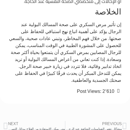
أو الإحالات إلى متخصصي الصحة النفسية عند الحاجة.
الخلاصة
إن تأثير مرض السكري على صحة المسالك البولية عند
الرجال يؤكد على أهمية اتباع نهج استباقي للحفاظ على
صحتها. من خلال فهم المخاطر، وتبني عادات صحية، والسعي
للحصول على المشورة الطبية في الوقت المناسب، يمكن
للرجال المصابين بمرض السكري أن يتمتعوا بحياة أكثر صحة
وسعادة. إذا كنت تعاني من أعراض المسالك البولية أو تريد
اتخاذ تدابير وقائية، فلا تتردد في زيارة خبير صحة الرجل.
يمكن للتدخل المبكر أن يحدث فرقًا كبيرًا في الحفاظ على
صحتك الجسدية والعاطفية.
Post Views:
2٬610
NEXT
PREVIOUS
مشاكل نقص الفيتامينات الشائعة عند الرجال وكيفية علاجها
متى يمكن الاستفادة من العلاج ببدائل التستوستيرون؟