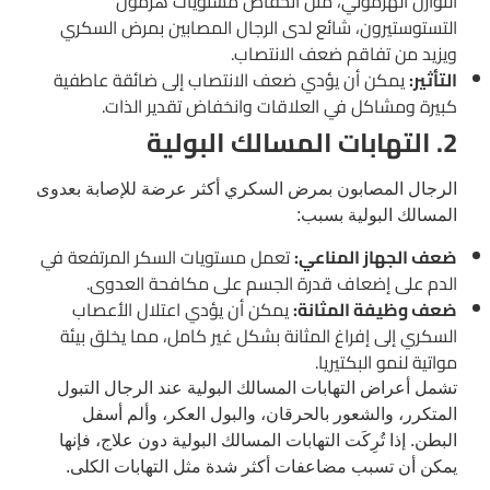
التوازن الهرموني، مثل انخفاض مستويات هرمون
التستوستيرون، شائع لدى الرجال المصابين بمرض السكري
ويزيد من تفاقم ضعف الانتصاب.
التأثير:
يمكن أن يؤدي ضعف الانتصاب إلى ضائقة عاطفية
كبيرة ومشاكل في العلاقات وانخفاض تقدير الذات.
2. التهابات المسالك البولية
الرجال المصابون بمرض السكري أكثر عرضة للإصابة بعدوى
المسالك البولية بسبب:
ضعف الجهاز المناعي:
تعمل مستويات السكر المرتفعة في
الدم على إضعاف قدرة الجسم على مكافحة العدوى.
ضعف وظيفة المثانة:
يمكن أن يؤدي اعتلال الأعصاب
السكري إلى إفراغ المثانة بشكل غير كامل، مما يخلق بيئة
مواتية لنمو البكتيريا.
تشمل أعراض التهابات المسالك البولية عند الرجال التبول
المتكرر، والشعور بالحرقان، والبول العكر، وألم أسفل
البطن. إذا تُرِكَت التهابات المسالك البولية دون علاج، فإنها
يمكن أن تسبب مضاعفات أكثر شدة مثل التهابات الكلى.