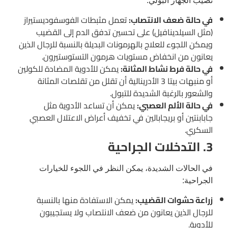
تصيب الجهاز البولي:
في حالة ضعف الانتصاب:
تعمل مثبطات الفوسفوديستيراز
(مثل السيلدينافيل) على تحسين تدفق الدم إلى القضيب
ويمكن اللجوء للعلاج بالهرمونات البديلة بالنسبة للرجال الذين
يعانون من انخفاض مستويات هرمون التستوستيرون.
في حالة فرط نشاط المثانة:
يمكن للأدوية المضادة للكولين
أو منبهات بيتا 3 الأدرينالية أن تقلل من تقلصات المثانة
والشعور بالرغبة الشديدة للتبول.
في حالة الألم العصبي:
يمكن أن تساعد الأدوية مثل
جابابنتين أو بريجابالين في تخفيف أعراض الاعتلال العصبي
السكري.
3. التدخلات الجراحية
في الحالات الشديدة، يمكن النظر في اللجوء للخيارات
الجراحية:
زراعة حشوات القضيب:
يمكن الاستفادة منها بالنسبة
للرجال الذين يعانون من ضعف الانتصاب ولا يستجيبون
للأدوية.