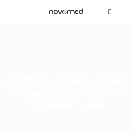
العلامات المبكرة لانخفاض
التستوستيرون: متى يجب
طلب المساعدة