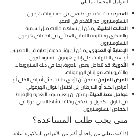
العوامل المحتملة ما يلي:
العمر:
يحدث انخفاض طبيعي في مستويات هرمون
التستوستيرون مع التقدم في العمر.
الحالات الطبية:
يمكن أن تساهم حالات مثل السمنة
والسكري ومتلازمة التمثيل الغذائي في انخفاض هرمون
التستوستيرون.
الإصابة أو العدوى:
يمكن أن يؤثر حدوث إصابة في الخصيتين
أو بعض الالتهابات على إنتاج هرمون التستوستيرون.
الأدوية:
قد تتداخل بعض الأدوية، بما في ذلك الستيرويدات
والأفيونيات، مع إنتاج الهرمونات.
المرض المزمن:
يمكن أن تؤدي حالات مثل أمراض الكلى أو
أمراض الكبد أو السرطان إلى اختلال التوازن الهرموني.
عوامل نمط الحياة:
يمكن أن يلعب سوء التغذية والإفراط
في تناول الكحول والتدخين وقلة النشاط البدني دورًا في
انخفاض التستوستيرون.
متى يجب طلب المساعدة؟
إذا كنت تعاني من واحد أو أكثر من الأعراض المذكورة أعلاه،