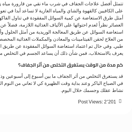
تتمثل أفضل علاجات الجفاف في شرب ماء نقي من قارورة مياه زجا
على الكافيين كالقهوة والشاي والمياه الغازية لا تساعد أبدا في تع
أمثل طرق الاستعاضة عن كمية السوائل المفقودة في تناول الفا
العصائر نظراً لعدم احتوائها على الألياف الغذائية اللازمة، فضلاً
استعاضة السوائل عن طريق المعالجة الوريدية من أمثل الحلول وأف
من العلاج لحقن الفيتامينات والمعادن والمكملات الغذائية المخ
طبي. وفي حال تم اعتماد استعاضة السوائل المفقودة عن طريق المعا
يعرف بالاستخلاب، فمن شأن ذلك أن يساعد الجسم في التخلص من ا
كم مدة من الوقت يستغرق التخلص من أثر الجفاف؟
قد يستغرق التخلص من أثر الجفاف ما بين أسبوع إلى أسبوعين و
في الصباح الباكر وعند بداية وقت الظهيرة كي لا تعاني من النوم 
نشاط عقلك وجسمك خلال اليوم.
Post Views:
2٬201