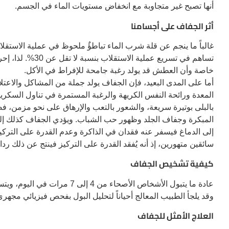
أنها تصبح غير متجاوبة مع انخفاض مستويات الماء في الجسم.
أثر الجفاف على أجسامنا
تساهم في تسريع عمل
خاصة وأن العطش قد يولد رغبة جامحة للإفراط في الأكل.
أما على المدى البعيد، فإن الجفاف يولد جملة من المشاكل والاعت
المعدة ورائحة النفس الكريهة والرغبة المستمرة في تناول السك
بالبلى بوتيرة سريعة، والشعور بالتعب والإرهاق على نحو مزمن، ف
المبكرة وجفاف الجلد وظهور حب الشباب. ويؤدي الجفاف كذلك إ
إلى الدماغ فيسفر عنه فقدان في الذاكرة وعدم القدرة على التركيز
سائقين متهورين، إذ أنه يُفقد القدرة على التركيز فينتج عن ذلك رد
كيفية تشخيص الجفاف
عادة ما يتبول الأشخاص الأصحاء م
وقد يلجأ الطبيب المعالج أحياناً لتحليل البول بفحص فيزيائي مجه
العلاج الأمثل للجفاف