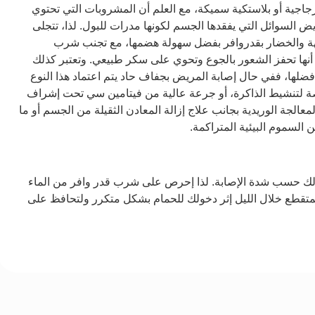
جية أو بلاستكية سميكة، مع العلم أن المشروبات التي تحتوي
ويض السوائل التي يفقدها الجسم لكونها مدرات للبول. لذا، تتجلى
كهة والخضار بقدروافر بفضل سهولة هضمها، مع تجنب شرب
 عن أنها تحفز الشعور بالجوع وتحوي على سكر طبيعي. وتعتبر كذلك
ضلها، ففي حال إصابة المريض بجفاف حاد يتم اعتماد هذا النوع
صصة لتنشيط الذاكرة، أو جرعة عالية من فيتامين سي تحت إشراف
لجة الوريدية بجانب علاج إزالة المعادن الثقيلة من الجسم أو ما
لسموم البيئية المتراكمة.
ذلك حسب شدة الإصابة. لذا إحرص على شرب قدر وافر من الماء
المتقطع خلال الليل إثر دخولك للحمام بشكل متكرر ولتحافظ على