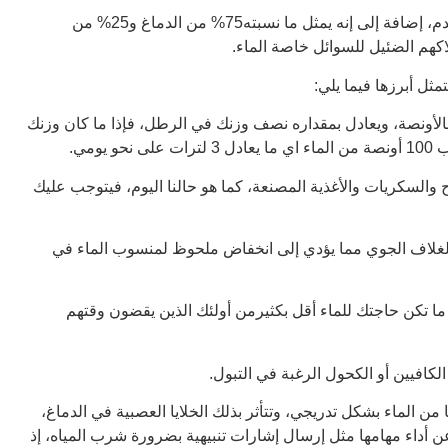
يشكل الماء ما نسبته 60 % من تركيبة الجسم و85% من تركيبة الدم، إضافة إلى إنه يمثل ما نسبته75% من الدماغ و25% من
اكهم الضئيل للسوائل خاصة الماء.
مثل أبرزها فيما يلي:
بالأونصة، ويعادل بمقداره نصف وزنك في الرطل، فإذا ما كان وزنك
لاح والسكريات والأغذية المصنعة، كما هو حالنا اليوم، فيتوجب عليك
الغلاف الجوي مما يؤدي إلى انخفاض ملحوظ لمنسوب الماء في
 ما تكن حاجتك للماء أقل بكثيرمن أولئك الذين يقضون وقتهم
كافيين أو الكحول الرغبة في التبول.
ن الماء بشكل تدريجي، وتتأثر بذلك الخلايا العصبية في الدماغ،
 أداء مهامها مثل إرسال إشارات تنبيهية بضرورة شرب المياه، إذ