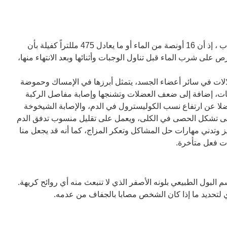
غالباً ما ينجم عن قلة شرب الماء تباطؤٌ ملحوظ في عملية الاستقلاب ، إذ أن 16 أونصة من الماء أو ما يعادل 475 مللتراً كفيلة بأن
ية الاستقلاب بنسبة لا تقل عن 30%. لذا، إحرص على شرب الماء قبل تناول الوجبات وأثنائها وبعد الانتهاء منها،
لالات في سائر أعضاء الجسد، يتمثل أبرزها في الإمساك وحموضة
ريات، إضافة إلى ضعف العضلات وتشنجها وإصابة مفاصل الركبة
ضلا عن ارتفاع نسب الكوليسترول في الدم، والإصابة الشيخوخة
لى تشكل الحصى في الكلى، ويعمل على تقليل منسوب تدفق الدم
 وتدني مهارات حل المشاكل وتعكر المزاج، كما أنه قد يجعل منا
ات فعل متأخرة.
ن 4 إلى 7 مرات في اليوم، ويتسم البول الطبيعي بلونه الأصفر الذي لا تنبعث منه أي روائح كريهة.
ري لتحديد ما إذا كان الشخص مصابا بالجفاف من عدمه.