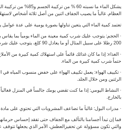
العظام. غالباً ما يصيب الجفاف اثنين من أصل ثلاثة أشخاص لاستهل
تعتمد كمية الماء التي يتعين تناولها بصورة يومية على عدة عوامل يت
· الحجم: يتوجب عليك شرب كمية معينة من الماء يومياً بما يقاس 
200 رطلا على سبيل المثال أو ما يعادل 90 كلغ، يتوجب عليك شرب 100 أونصة من الماء اي ما يعادل 3 لترات على نحو يومي.
· الغذاء: إذا ما كان غذائك قائماً على استهلاك كمية كبيرة من الأم
حتماً شرب كمية كبيرة من الماء.
· تكييف الهواء: يعمل تكييف الهواء على خفض منسوب المياه في 
الرئتين ومن خلال الجلد.
· النشاط اليومي: إذا ما كنت تقضي يومك جالساً في المنزل فغالباً
بالخارج.
· مدرات البول: غالبأ ما تضاعف المشروبات التي تحتوي على مادة ال
فما إن تبدأ أجسامنا بالتآلف مع الجفاف حتى تفقد إحساس حرمانها م
والتي تكون مسؤولة عن تحفيزالعطش، الأمر الذي يجعلها تتوقف عن