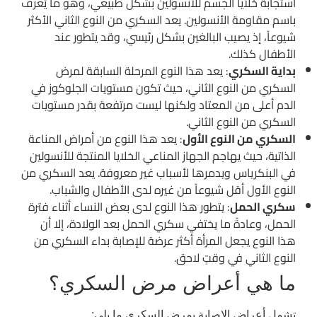
استجابة خلايا الجسم للأنسولين بشكل طبيعي، وهو ما يُعرف
باسم مقاومة الأنسولين. يعد السكري من النوع الثاني الأكثر
شيوعاً، إذ يصيب البالغين بشكل رئيسي، وقد يتطور عند
الأطفال كذلك.
بداية السكري
: يعد هذا النوع المرحلة السابقة لمرض
السكري من النوع الثاني، حيث تكون مستويات الجلوكوز في
الدم أعلى من المعتاد ولكنها ليست مرتفعة بقدر مستويات
السكري من النوع الثاني.
السكري من النوع الأول
: يعد هذا النوع من أمراض المناعة
الذاتية، حيث يهاجم الجهاز المناعي الخلايا المنتجة للأنسولين
في البنكرياس ويدمرها لأسباب غير معروفة. يعد السكري من
النوع الأول أقل شيوعاً من غيره لدى الأطفال والشباب.
سكري الحمل
: يتطور هذا النوع لدى بعض النساء أثناء فترة
الحمل، وعادةً ما يختفي سكري الحمل بعد الولادة، إلا أن
هذا النوع يجعل المرأة أكثر عرضة للإصابة بداء السكري من
النوع الثاني في وقتٍ لاحق.
ما هي أعراض مرض السكري؟
تشمل أعراض الإصابة بمرض السكري ما يلي: