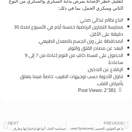
لتقليل خطر الإصابة بمرض بداية السكري والسكري من النوع
الثاني وسكري الحمل، بما في ذلك:
اتباع نظام غذائي صحي
ممارسة التمارين الرياضية خمسة أيام في الأسبوع لمدة 30
دقيقة على الأقل.
المحافظة على وزن الجسم بالمعدل الطبيعي.
البعد عن مصادر القلق والتوتر.
الحصول على قسط كافٍ من النوم (عادة من 7 إلى 9
ساعات).
الإقلاع عن التدخين.
تناول الأدوية حسب توجيهات الطبيب، خاصةً فيما يتعلق
بأمراض القلب.
Post Views:
2٬381
NEXT
PREVIOUS
ما هو القولون العصبي (Irritable Bowel Syndrome) وما هي أعراضه؟
حساسية الجلد: أنواعها واختباراتها وطرق علاجها